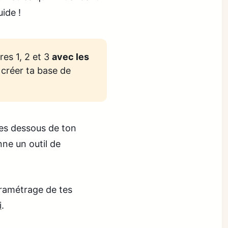
ide !
res 1, 2 et 3
avec les 
créer ta base de
 les dessous de ton
nne un outil de
ramétrage de tes
i
.