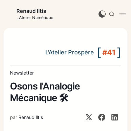
Renaud Iltis
L'Atelier Numérique
[
]
#41
L'Atelier Prospère
Newsletter
Osons l'Analogie
Mécanique 🛠️
par
Renaud Iltis