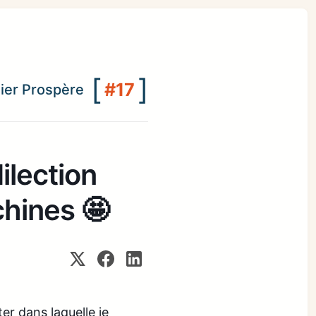
[
]
#17
lier Prospère
ilection
hines 🤩
r dans laquelle je