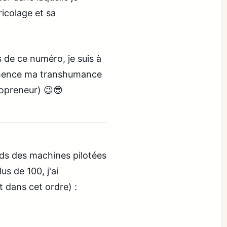
ricolage et sa
 de ce numéro, je suis à
ommence ma transhumance
lopreneur) 😉😎
nds des machines pilotées
us de 100, j'ai
 dans cet ordre) :