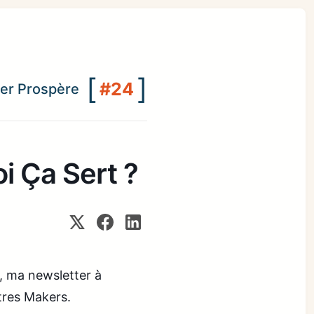
[
]
#24
lier Prospère
i Ça Sert ?
, ma newsletter à
tres Makers.