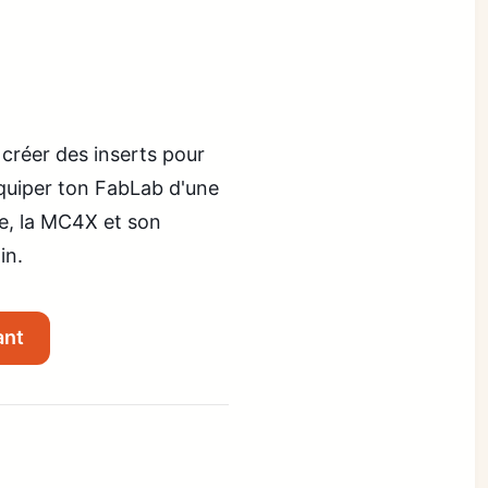
 créer des inserts pour
équiper ton FabLab d'une
e, la MC4X et son
in.
ant