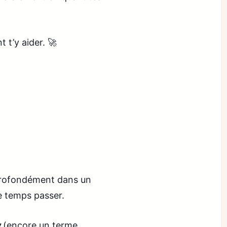
 t’y aider. 🚀
 profondément dans un
le temps passer.
w
(encore un terme