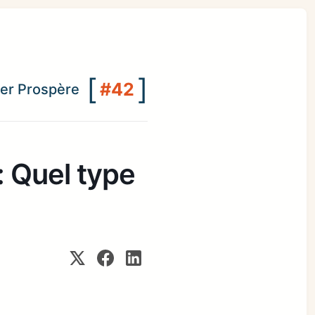
[
]
#42
lier Prospère
: Quel type