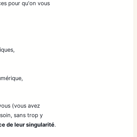
nces pour qu'on vous
iques,
umérique,
vous (vous avez
oin, sans trop y
 de leur singularité
.