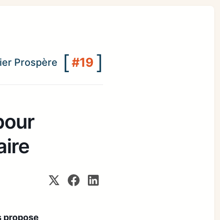
[
]
#19
lier Prospère
pour
aire
s propose